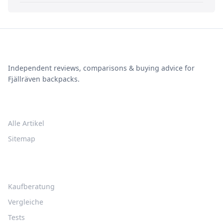
Fjällräven Rucksack Guide
Independent reviews, comparisons & buying advice for
Fjällräven backpacks.
STÖBERN
Alle Artikel
Sitemap
THEMEN
Kaufberatung
Vergleiche
Tests