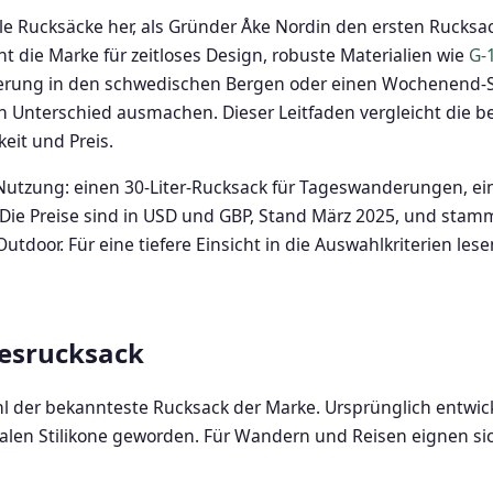
onale Rucksäcke her, als Gründer Åke Nordin den ersten Rucks
t die Marke für zeitloses Design, robuste Materialien wie
G-
erung in den schwedischen Bergen oder einen Wochenend-Stä
 Unterschied ausmachen. Dieser Leitfaden vergleicht die b
eit und Preis.
 Nutzung: einen 30-Liter-Rucksack für Tageswanderungen, e
 Die Preise sind in USD und GBP, Stand März 2025, und stamm
tdoor. Für eine tiefere Einsicht in die Auswahlkriterien les
gesrucksack
hl der bekannteste Rucksack der Marke. Ursprünglich entw
balen Stilikone geworden. Für Wandern und Reisen eignen si