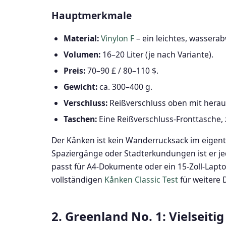
Hauptmerkmale
Material:
Vinylon F
– ein leichtes, wasserab
Volumen:
16–20 Liter (je nach Variante).
Preis:
70–90 £ / 80–110 $.
Gewicht:
ca. 300–400 g.
Verschluss:
Reißverschluss oben mit herau
Taschen:
Eine Reißverschluss-Fronttasche, 
Der Kånken ist kein Wanderrucksack im eigentl
Spaziergänge oder Stadterkundungen ist er jed
passt für A4-Dokumente oder ein 15-Zoll-Lapto
vollständigen
Kånken Classic Test
für weitere D
2. Greenland No. 1: Vielseiti