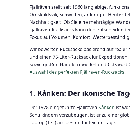
Fjällräven stellt seit 1960 langlebige, funkti
Örnsköldsvik, Schweden, anfertigte. Heute steh
Nachhaltigkeit. Ob Sie eine mehrtägige Wand
Fjällräven-Rucksacks kann den entscheidenden
Fokus auf Volumen, Komfort, Wetterbeständigk
Wir bewerten Rucksäcke basierend auf realer
und einen 75-Liter-Rucksack für Expeditionen.
sowie großen Händlern wie REI und Cotswold Ou
Auswahl des perfekten Fjällräven-Rucksacks
.
1. Kånken: Der ikonische Ta
Der 1978 eingeführte Fjällräven
Kånken
ist wo
Schulkindern vorzubeugen, ist er zu einer glo
Laptop (17L) am besten für leichte Tage.