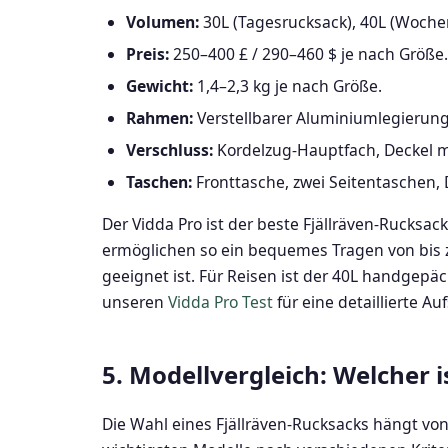
Volumen:
30L (Tagesrucksack), 40L (Wochen
Preis:
250–400 £ / 290–460 $ je nach Größe.
Gewicht:
1,4–2,3 kg je nach Größe.
Rahmen:
Verstellbarer Aluminiumlegieru
Verschluss:
Kordelzug-Hauptfach, Deckel mi
Taschen:
Fronttasche, zwei Seitentaschen, 
Der Vidda Pro ist der beste Fjällräven-Rucks
ermöglichen so ein bequemes Tragen von bis zu 
geeignet ist. Für Reisen ist der 40L handgepäc
unseren
Vidda Pro Test
für eine detaillierte Au
5. Modellvergleich: Welcher is
Die Wahl eines Fjällräven-Rucksacks hängt von