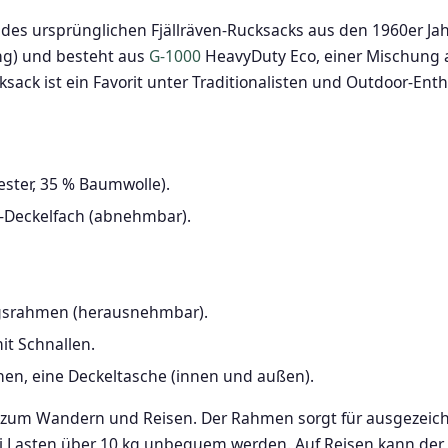
e des ursprünglichen Fjällräven-Rucksacks aus den 1960er Ja
ung) und besteht aus
G-1000
HeavyDuty Eco, einer Mischung a
ksack ist ein Favorit unter Traditionalisten und Outdoor-Ent
ster, 35 % Baumwolle).
er-Deckelfach (abnehmbar).
ngsrahmen (herausnehmbar).
it Schnallen.
hen, eine Deckeltasche (innen und außen).
d zum Wandern und Reisen. Der Rahmen sorgt für ausgezeich
bei Lasten über 10 kg unbequem werden. Auf Reisen kann d