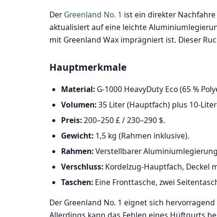
Der
Greenland No. 1
ist ein direkter Nachfahr
aktualisiert auf eine leichte Aluminiumlegier
mit Greenland Wax imprägniert ist. Dieser Ruc
Hauptmerkmale
Material:
G-1000 HeavyDuty Eco (65 % Polye
Volumen:
35 Liter (Hauptfach) plus 10-Lit
Preis:
200–250 £ / 230–290 $.
Gewicht:
1,5 kg (Rahmen inklusive).
Rahmen:
Verstellbarer Aluminiumlegieru
Verschluss:
Kordelzug-Hauptfach, Deckel m
Taschen:
Eine Fronttasche, zwei Seitentasc
Der Greenland No. 1 eignet sich hervorragen
Allerdings kann das Fehlen eines Hüftgurts 